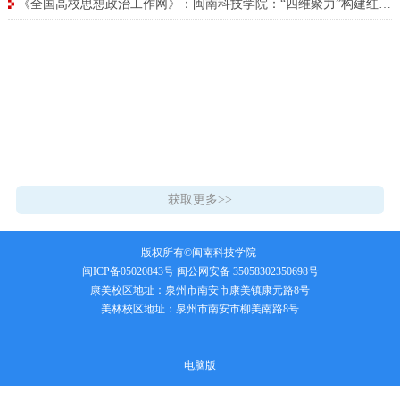
《全国高校思想政治工作网》：闽南科技学院：“四维聚力”构建红色文化育人新格局
获取更多>>
版权所有©闽南科技学院
闽ICP备05020843号
闽公网安备 35058302350698号
康美校区地址：泉州市南安市康美镇康元路8号
美林校区地址：泉州市南安市柳美南路8号
电脑版