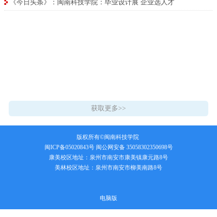
《今日头条》：闽南科技学院：毕业设计展 企业选人才
获取更多>>
版权所有©闽南科技学院
闽ICP备05020843号
闽公网安备 35058302350698号
康美校区地址：泉州市南安市康美镇康元路8号
美林校区地址：泉州市南安市柳美南路8号
电脑版