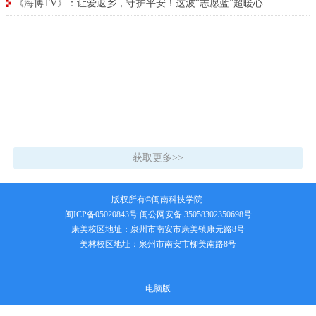
《海博TV》：让爱返乡，守护平安！这波“志愿蓝”超暖心
获取更多>>
版权所有©闽南科技学院
闽ICP备05020843号
闽公网安备 35058302350698号
康美校区地址：泉州市南安市康美镇康元路8号
美林校区地址：泉州市南安市柳美南路8号
电脑版