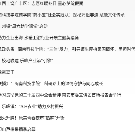
江西上饶广丰区：志愿红暖冬日 童心梦绽假期
南科技学院商学院“商小宝”社会实践队：探秘妈祖非遗 赋能文化传承
州镇“周六助学课堂”启动
助力企业出海 水暖卫浴行业开展主题英语角
政头条 | 闽南科技学院：“三信”发力，引导师生厚植家国情怀、勇担时
校地联建 乐峰产业添“引擎”
盐露豆干
联播》：闽南科技学院：科研路上的温情守护与同心成长
学习贯彻党的二十届四中全会精神 南安市委宣讲团首场报告会举行
乐峰镇：“AI+农业”助力乡村振兴
烟火升腾！康美青春夜市“热辣”开街
印山芦柑采摘季启幕