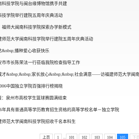
南科技学院与闽台缘博物馆携手共建
科技学院举行建院五周年庆典活动
：福师大闽南科技学院探索办学新模式
建师范大学闽南科技学院举行建院五周年庆典活动
&nbsp;播种爱心收获快乐
安市市长陈荣法一行莅临我院检查指导工作
nbsp;&nbsp;家长放心&nbsp;&nbsp;社会满意——访福建师范大学闽南
006中国独立学院百强排行榜揭晓
都市报：泉州市高校学生篮球赛圆满结束
06年具有普通高等学历教育招生资格的高等学校名单－独立学院
建师范大学闽南科技学院招收千名本科生
...
上页
1
101
102
103
104
105
下