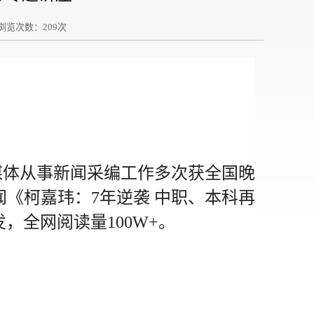
 浏览次数：
209
次
媒体从事新闻采编工作多次获全国晚
闻《柯嘉玮：7年逆袭 中职、本科再
，全网阅读量100W+。