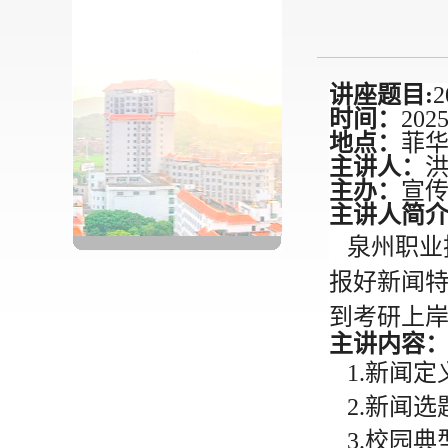
讲座题目:
时间：
20
地点：
菲华
主讲人：
主办：
宣
主讲人简
泉州职业
报好新闻
到考研上岸
主讲内容
1.新闻定
2.新闻选
3.校园典