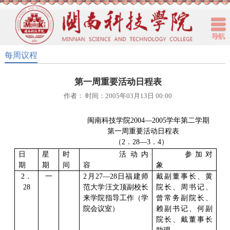
每周议程
第一周重要活动日程表
作者： 时间：2005年03月13日 00:00
闽南科技学院
2004
—
2005
学年第二学期
第一周重要活动日程表
（
2
．
28
—
3
．
4
）
日
星
时
活动内
参加对
期
期
间
容
象
2
．
一
2
月
27
—
28
日福建师
戴副董事长、黄
28
范大学汪文顶副校长
院长、周书记、
来学院指导工作（学
曾常务副院长、
院会议室）
赖副书记、何副
院长、戴董事长