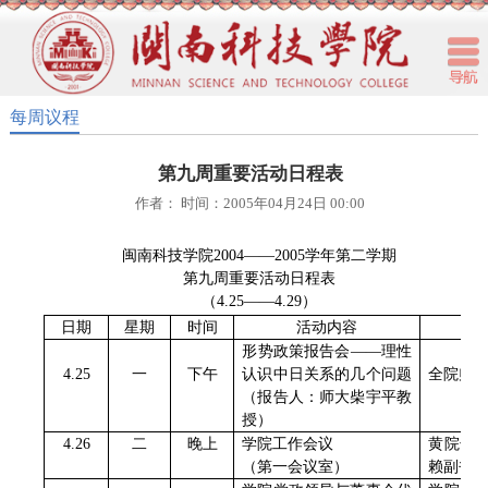
每周议程
第九周重要活动日程表
作者： 时间：2005年04月24日 00:00
闽南科技学院
2004
——
2005
学年第二学期
第九周重要活动日程表
（
4.25
——
4.29
）
日期
星期
时间
活动内容
形势政策报告会——理性
4.25
一
下午
认识中日关系的几个问题
全院师
（报告人：师大柴宇平教
授）
4.26
二
晚上
学院工作会议
黄院长
（第一会议室）
赖副书