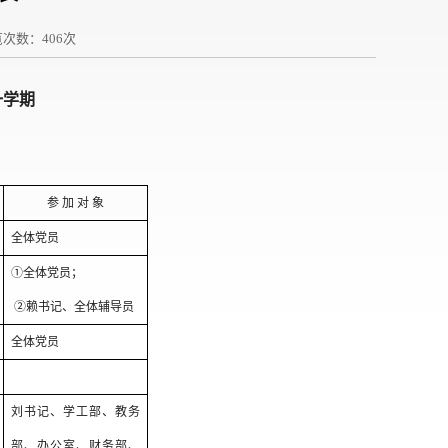
览次数：
406
次
一学期
参
加
对
象
全体党员
①
全体党员；
②赖书记、全体辅导员
全体党员
刘书记、学工部、教务
部、办公室、财务部、