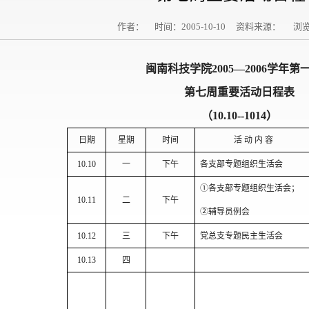
作者： 时间：2005-10-10 资料来源： 浏
闽南科技学院
2005
—
2006
学年第
第七周重要活动日程表
（
10.10--1014
）
日期
星期
时间
活
动
内
容
10.10
一
下午
各支部专题组织生活会
①
各支部专题组织生活会；
10.11
二
下午
②辅导员例会
10.12
三
下午
党总支专题民主生活会
10.13
四