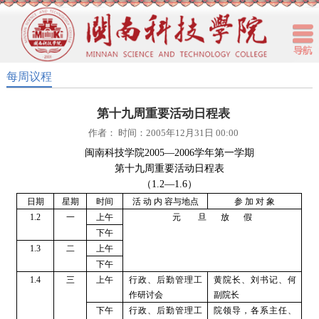
每周议程
第十九周重要活动日程表
作者： 时间：2005年12月31日 00:00
闽南科技学院
2005
—
2006
学年第一学期
第十九周重要活动日程表
（
1.2—1.6
）
日期
星期
时间
活
动
内
容与地点
参
加
对
象
1.2
一
上午
元
旦
放
假
下午
1.3
二
上午
下午
1.4
三
上午
行政、后勤管理工
黄院长、刘书记、何
作研讨会
副院长
下午
行政、后勤管理工
院领导，各系主任、