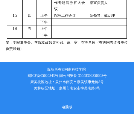
作专题院务扩大会
部室负责人
议
1.5
四
上午
院务工作会议
院领导、戴助理
下午
1.6
五
上午
下午
发：学院董事会、学院党政领导和部、系、室、馆等单位（有关同志请各单位
负责通知）
版权所有©闽南科技学院
闽ICP备05020843号
闽公网安备 35058302350698号
康美校区地址：泉州市南安市康美镇康元路8号
美林校区地址：泉州市南安市柳美南路8号
电脑版