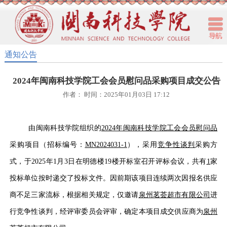
通知公告
2024年闽南科技学院工会会员慰问品采购项目成交公告
作者： 时间：2025年01月03日 17:12
由闽南科技学院组织的
202
4
年闽南科技学
院
工会会员慰问品
采购项目（招标编号：
MN202
4031-1
），采用
竞争性谈判
采购方
式，于
20
25
年
1
月
3
日在明德楼
19楼开标室召开评标会议，共有
1
家
投标单位按时递交了投标文件。
因前期该项目连续两次因报名供应
商不足三家流标，根据相关规定，仅邀请
泉州茗荟超市有限公司
进
行竞争性谈判，
经评
审
委员会评审，
确定
本
项目成交
供应商为
泉州