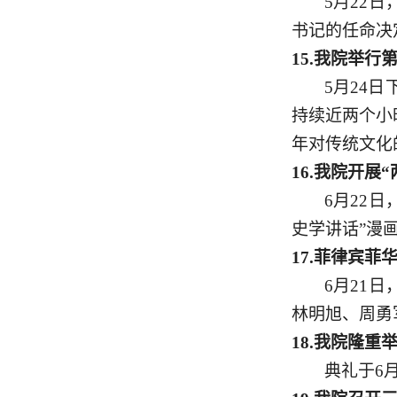
5月22
书记的任命决
15.
我院举行
5月24
持续近两个小
年对传统文化
16.
我院开展
“
6月22
史学讲话”漫
17.
菲律宾菲
6月21
林明旭、周勇
18.
我院隆重
典礼于
6