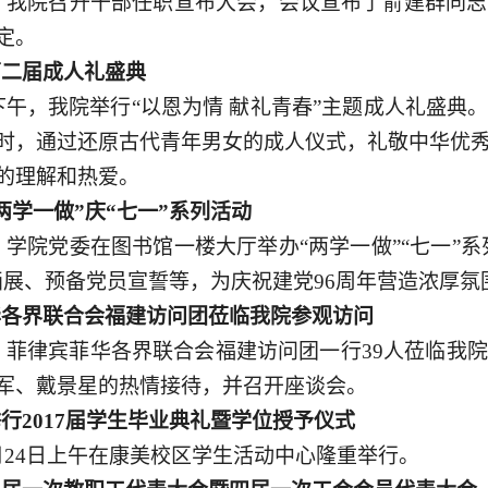
日，我院召开干部任职宣布大会，会议宣布了俞建群同
定。
第二届成人礼盛典
日下午，我院举行“以恩为情 献礼青春”主题成人礼盛
时，通过还原古代青年男女的成人仪式，礼敬中华优
的理解和热爱。
两学一做”庆“七一”系列活动
日，学院党委在图书馆一楼大厅举办“两学一做”“七一”
画展、预备党员宣誓等，为庆祝建党96周年营造浓厚氛
华各界联合会福建访问团莅临我院参观访问
日，菲律宾菲华各界联合会福建访问团一行39人莅临我
军、戴景星的热情接待，并召开座谈会。
举行
2017届学生毕业典礼暨学位授予仪式
月24日上午在康美校区学生活动中心隆重举行。