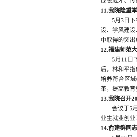
成长成才、传
11.
我院隆重
5月3日
设、学风建设
中取得的突出
12.
福建师范
5月11
后，林和平指
培养符合区域
革，提高教育
13.
我院召开
2
会议于
5
业生就业创业
14.
俞建群同