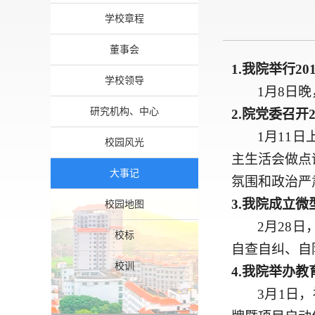
学校章程
董事会
1.
我院举行
2
学校领导
1月8日
研究机构、中心
2.
院党委召开
1月11
校园风光
主生活会做点
大事记
氛围和政治严
3.
我院成立微
校园地图
2月28
校标
自查自纠、自
校训
4.
我院举办教
3月1日