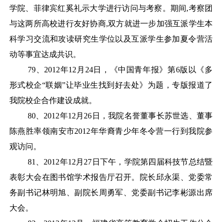
学院、菲律宾红奚礼示大学进行访问与考察。期间,考察团
与这两所高校进行友好协商,双方就进一步加强互派学生本
科学习交流和攻读研究生学位以及互派学生参加夏令营活
动等事宜达成共识。
79
、
2012年12月24日，《中国青年报》第6版以《多
形式校企“联姻”让毕业生找到好去处》为题，专版报道了
我院校企合作建设成就。
80
、
2012年12月26日，我院名誉董事长苏世选、董事
陈燕胜率领南安市2012年华裔青少年冬令营一行到我院参
观访问。
81
、
2012年12月27日下午，学院第四届科技节总结暨
表彰大会在图书馆学术报告厅召开。院长邱永渠、党委常
务副书记林明旭、副院长周勇军、党委副书记李彬源出席
大会。