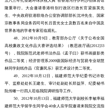
五六三年孔圣诞环球庆祝大典”在香港湾仔伊利沙伯体育馆
隆重举行。大会邀请香港特别行政区行政长官梁振英先
生、中央政府驻港联络办公室协调部部长沈冲先生、国家
宗教事务局业务四司司长吕晋光女士及数百名来自中国及
世界各地的学者专家莅临观礼。
48
、
2012年10月9日，教育部办公厅《关于公布全国
高校廉政文化作品大赛评选结果》（教思政厅函[2012]33
号），我院陈范武老师书法作品《孟子曰》获书画摄影类
作品二等奖；经济管理系2009级国际经济与贸易专业胡慧
林同学刻纸作品《官廉民乐》获艺术设计类二等奖。
49
、
2012年10月12日，福建师范大学纪委书记许歌
平、监察处处长王建生、审计处副处长郑益萍、纪委秘书
阮传瞰一行四人莅临我院调研指导工作。
50
、
2012年10月13日，福建师范大学副校长李敏率福
建师范大学留学生同学会40余人应学院邀请来我院交流指