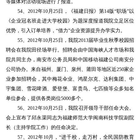
等媒体对活动现场进行了报道。
54
、
2012年10月25日，《福建日报》第14版“职场”以
《企业冠名班走进大学校园》为题深度报道我院立足区位
优势，引入订单培养，“借力”企业资源提升办学实力。
55
、
2012年10月25日，我院2013届毕业生秋季校园招
聘会在我院田径场举行。招聘会由中国海峡人才市场和我
院共同主办，南安市公务员局和中国移动福建公司南安分
公司协办。来自福州、厦门、泉州、莆田等地区近250家企
业参加招聘会，其中梅花伞业、鸿星尔克、达利集团、中
宇集团、雪花啤酒、爱登堡、富贵鸟、七匹狼等众多知名
单位参会，提供各类岗位5000多个。
56
、
2012年10月25日，我院召开领导干部任命大会。
会上宣布了邱永渠同志为福建师范大学闽南科技学院副院
长（主持学院工作）的任命决定。
57
、
2012年10月，“进千校，走万村，全民国防教育