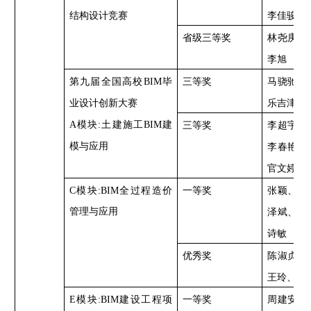
结构设计竞赛
李佳骏
省级三等奖
林尧庚、
李旭
第九届全国高校
BIM毕
三等奖
马骁驰、
业设计创新大赛
乐吉津、
A模块:土建施工BIM建
三等奖
李超宇、
模与应用
李春艳、
官文婷
C
模块
:BIM全过程造价
一等奖
张颖、张
管理与应用
泽斌、张
诗敏
优秀奖
陈淑贞、
王玲、卢
E
模块
:BIM建设工程项
一等奖
周建安、