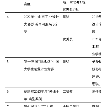
项、三等奖5项、
赛区
优秀奖7项。
4
2022年中山市工业设计
铜奖
2019级
大赛沙溪休闲服装设计
设计专业
赛
霞
优秀奖
2021级
工程（专
业学生陈
5
第十三届
“挑战杯”中国
铜奖
吴爱珍、
大学生创业计划竞赛
段孙慧、
婷婷、何
思琪、夏
6
福建省
2023年度“慕课十
二等奖
陈佳玫（
年”典型案例
7
第七届华为
ICT大赛
全国二等级
肖阳、赏