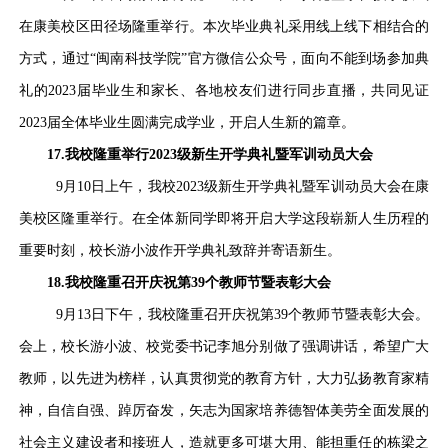
在康美校区田径场隆重举行。本次毕业典礼采用线上线下相结合的
方式，通过“闽南科技学院”官方微信公众号，面向不能到场参加典
礼的2023届毕业生和家长、各地校友们进行同步直播，共同见证
2023届全体毕业生圆满完成学业，开启人生新的篇章。
17.我校隆重举行2023级新生开学典礼暨军训动员大会
9月10日上午，我校2023级新生开学典礼暨军训动员大会在康
美校区隆重举行。在全体新同学即将开启大学这段崭新人生历程的
重要时刻，校长游小波
作开学典礼致辞并
寄语新生。
18.
我校隆重召开庆祝第
39个教师节暨表彰大会
9月13日下午，我校隆重召开庆祝第39个教师节暨表彰大会。
会上，校长游小波
、校党委书记李旭分别做了强调讲话，希望广大
教师，以先进为榜样，认真贯彻党的教育方针，大力弘扬教育家精
神，自信自强、踔厉奋发，矢志为国家培养德智体美劳全面发展的
社会主义建设者和接班人，造就更多可堪大用、能担重任的栋梁之