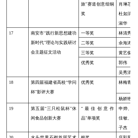
旅”赛道创意组铜
肖琳芯、
奖
杜如清、
淑华
17
南安市
“践行新思想建功
一等奖
林清秀
新时代”理论与实践研讨
二等奖
余海涛
会主题征文活动
三等奖
黄艺俊、
优秀奖
郭伟
吴秀清
18
第四届福建省高校
“学问
优秀奖
林梅青
杯”影评大赛
杨娇艳
19
第五届
“三只松鼠杯”休
“最佳创意作
申烨、李
闲食品创新大赛
品”单项奖
佳敏、权
子杰
20
水头世界石都首届艺术
银奖
庄彩凤