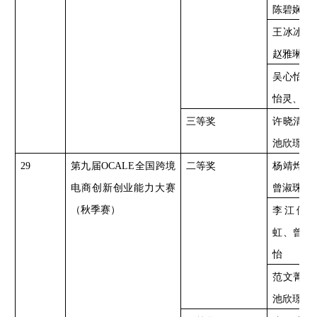
陈碧娴、
王冰冰、
赵雅琳、
吴心怡、
怡灵、陈
三等奖
许晓清、
池欣璟、
29
第九届
OCALE全国跨境
二等奖
杨靖烨、
电商创新创业能力大赛
曾淑珠、
（秋季赛）
李江伊
虹、曾紫
怡
范文菁、
池欣璟、