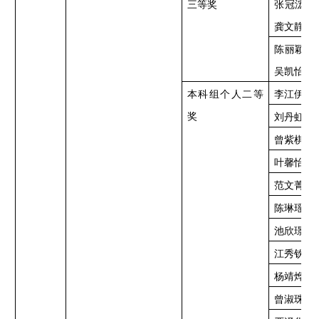
三等奖
张冠浤、
龚文静、
陈丽颖、
吴凯怡、
本科组个人二等
李江伊蕾
奖
刘丹虹
曾紫棋
叶馨怡
范文菁
陈琳瑶
池欣璟
江秀钦
杨靖烨
曾淑珠