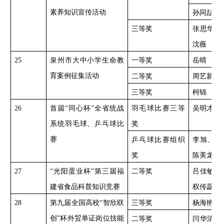
素养知识宣传活动
孙同喆
三等奖
张思华、
沈薇
25
泉州市大中小学生命教
一等奖
岳晴
育案例征集活动
二等奖
周艺新
三等奖
柯锦
26
首届
“同心杯”全省统战
羽毛球比赛三等
吴明才、
系统羽毛球、乒乓球比
奖
赛
乒乓球比赛组织
李旭、刘
奖
陈美龙
27
“光阳蛋业杯”第三届福
二等奖
吕佳敏、
建省食品科普知识竞赛
权传蕊
28
第九届全国高校
“智欣联
三等奖
杨海艳
(老
创”杯外贸单证岗位技能
二等奖
闫华清、