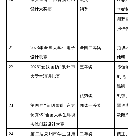
设计大奖赛
铜奖
李娇榕、
谢梦雪
张佳佳
21
2023年全国大学生电子
全国二等奖
范谋和、
设计竞赛
伟明
22
2023“爱我国防”泉州市
三等奖
陈佳敏
大学生演讲比赛
刘飞、刘
浩凯
优秀奖
刘铖、傅
23
第四届
“首创智能-东方
团体一等奖
雷冰燕、
仿真杯”全国大学生环境
欧阳海婷
实践创新设计大赛
24
第二届泉州市学生健康
二等奖
蔡正、蔡