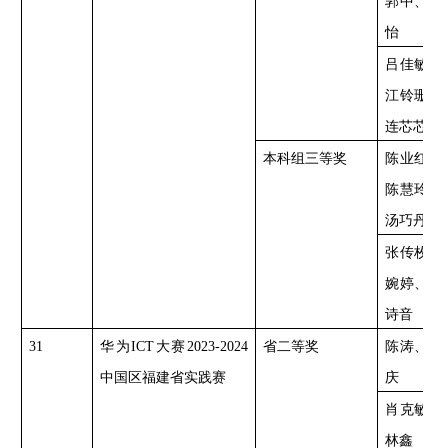
郭中、林
怡
吕佳敏、
江铃珊、
连芯芯
本科组三等奖
陈业红、
陈慧玲、
汤巧丹
张传枚、
婉婷、洪
诗音
31
华为
ICT大赛2023-2024
省二等奖
陈涛、吴
中国区福建省实践赛
庆
肖克敏、
林鑫