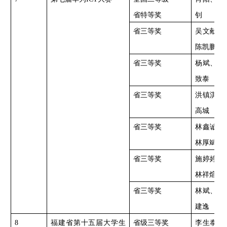
省特等奖
钊
省三等奖
吴文献、
陈凯鹏
省三等奖
杨斌、陈
致泰
省三等奖
洪镇淇、
高城
省三等奖
林鑫诚、
林厚斌
省三等奖
施婷婷、
林祥煊
省三等奖
林斌、刘
建逸
8
福建省第十五届大学生
省级三等奖
李生泰、