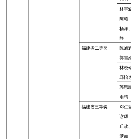
林宇涵、
陈曦
杨洋、林
静
福建省二等奖
陈旭辉、
郭雪婷
林晓靖、
邱怡达
郭思凯、
雨晴
福建省三等奖
邓仁登、
谢辉
丘政、蔡
梦如