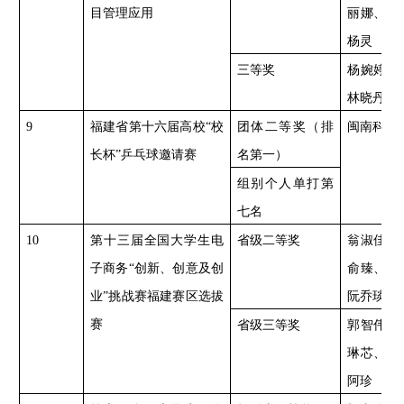
目管理应用
丽娜、彭
杨灵
三等奖
杨婉婷、
林晓丹
9
福建省第十六届高校
“校
团体二等奖（排
闽南科技
长杯”乒乓球邀请赛
名第一）
组别个人单打第
七名
10
第十三届全国大学生电
省级二等奖
翁淑佳、
子商务
“创新、创意及创
俞臻、郭
业”挑战赛福建赛区选拔
阮乔琰
赛
省级三等奖
郭智伟、
琳芯、李
阿珍