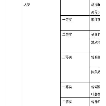
大赛
杨海艳、
吴芳
(老师
一等奖
李江伊蕾
二等奖
吴亚虹
池欣璟
三等奖
曾雅丽
陈美丹
一等奖
曾紫棋、
叶馨怡、
二等奖
曾雅丽、