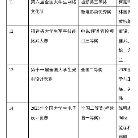
11
第六届全国大学生网络
摄影类三等奖
柯嘉琦
文化节
微电影类优秀奖
林国振、
黄皓越
12
福建省大学生军事技能
电磁频谱管控项
董谡、陈
比武大赛
目三等奖
鑫武、张
怡、方福
兰
13
第十一届全国大学生光
全国二等奖
2020级
电设计竞赛
学与工程
远、罗慷
强
14
2023年
全国大学生电子
全国二等奖
(福建
陈明杰、
设计竞赛
省一等奖)
闽秋
范谋和，
伟明