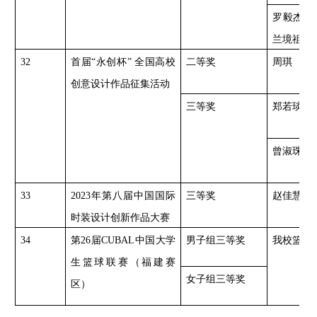
罗毅杰、
兰境祖
32
首届
“永创杯” 全国高校
二等奖
周琪
创意设计作品征集活动
三等奖
郑若琰
曾淑珠
33
2023年第八届中国国际
三等奖
赵佳慧
时装设计创新作品大赛
34
第
26届CUBAL中国大学
男子组三等奖
我校篮球
生篮球联赛（福建赛
女子组三等奖
区）