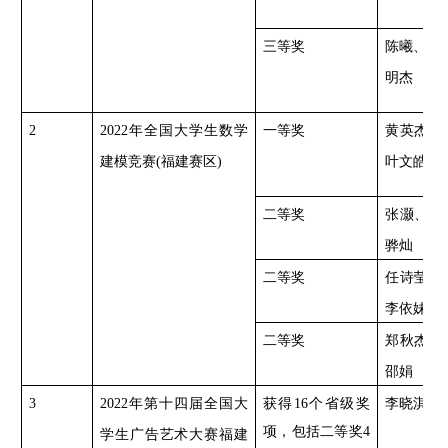
三等奖
陈曦、林
明杰
2
2022年全国大学生数学
一等奖
黄英杰、
建模竞赛(福建赛区)
叶文皓
二等奖
张灏、程
骅灿
二等奖
任诗莹、
李依妹
二等奖
郑秋杰、
邵娟
3
2022年第十四届全国大
获得
16个省级奖
李晓淇等
项，包括二等奖4
学生广告艺术大赛福建