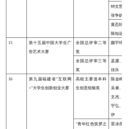
钟文慧、
张争妍
黄忞轩、
陈知远
15
第十五届中国大学生广
全国总评审二等
颜宇环、
告艺术大赛
奖
全国总评审三等
孟露、吴
奖
佳乐
16
第九届福建省
“互联网
高校主赛道本科
陈金峰、
+”大学生创新创业大赛
生创意组银奖
吴睿、赵
文杰、郑
宇弘、许
伊
“青年红色筑梦之
雷冰燕、