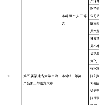
严泽华
谢巧燕
本科组个人三等
宋丹丹
奖
陈丽影
龚文静
林嘉雪
周小华
吴凯怡
刘飞
张冠浤
30
第五届福建省大学生海
本科组二等奖
陈刘琦、
产品加工与创意大赛
邓丽芸、
徐秀琼
陈宇涵、