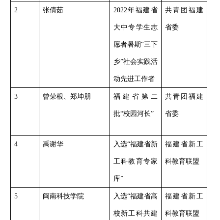
2
张倩茹
2022年福建省
共青团福建
大中专学生志
省委
愿者暑期“三下
乡”社会实践活
动先进工作者
3
曾荣根、郑坤朋
福建省第二
共青团福建
批
“校园河长”
省委
4
禹谢华
入选
“福建省新
福建省新工
工科教育专家
科教育联盟
库”
5
闽南科技学院
入选
“福建省高
福建省新工
校新工科共建
科教育联盟