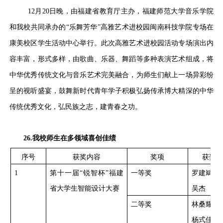
12月20日晚，由福建省教育厅主办，福建师范大学音乐学院
和我校共同承办的“乐舞芳华”高雅艺术进校园闽南科技学院专场在
康美校区学生活动中心举行。此次高雅艺术进校园活动专场演出内
容丰富，形式多样，由歌曲、乐器、舞蹈等多种表演艺术组成，将
中华优秀传统文化与音乐艺术完美融合，为师生们献上一场异彩纷
呈的视听盛宴，鼓舞新时代青年学子积极弘扬传承博大精深的中华
传统优秀文化，弘民族之志，建青春之功。
26.我校师生在多领域喜创佳绩
序号
获奖内容
奖项
获奖人
1
第十一届
“锐智杯”福建
一等奖
罗建斌、
省大学生智能设计大赛
吴杰
二等奖
林桑耀、
杨式佳