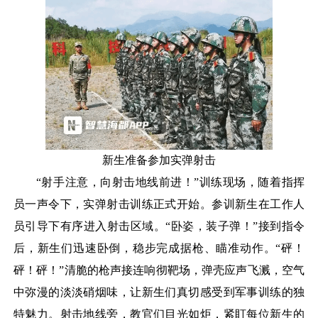
新生准备参加实弹射击
“射手注意，向射击地线前进！”训练现场，随着指挥
员一声令下，实弹射击训练正式开始。参训新生在工作人
员引导下有序进入射击区域。“卧姿，装子弹！”接到指令
后，新生们迅速卧倒，稳步完成据枪、瞄准动作。“砰！
砰！砰！”清脆的枪声接连响彻靶场，弹壳应声飞溅，空气
中弥漫的淡淡硝烟味，让新生们真切感受到军事训练的独
特魅力。射击地线旁，教官们目光如炬，紧盯每位新生的